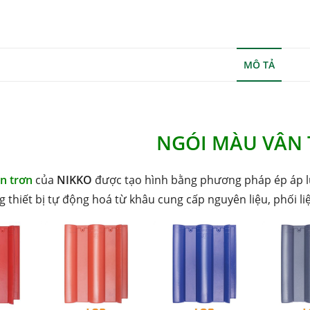
MÔ TẢ
NGÓI MÀU VÂN
n trơn
của
NIKKO
được tạo hình bằng phương pháp ép áp l
g thiết bị tự động hoá từ khâu cung cấp nguyên liệu, phối l