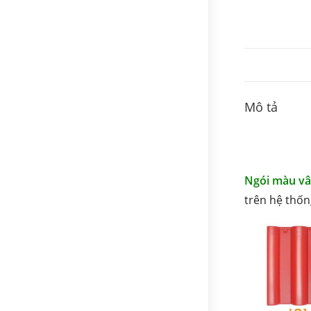
Mô tả
Ngói màu vâ
trên hệ thốn