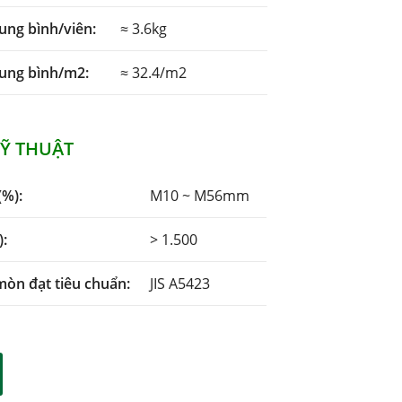
ung bình/viên:
≈ 3.6kg
rung bình/m2:
≈ 32.4/m2
KỸ THUẬT
%):
M10 ~ M56mm
):
> 1.500
mòn đạt tiêu chuẩn:
JIS A5423