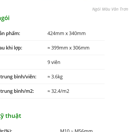
Ngói Màu Vân Trơn
ngói
sản phẩm:
424mm x 340mm
au khi lợp:
≈ 399mm x 306mm
9 viên
trung bình/viên:
≈ 3.6kg
 trung bình/m2:
≈ 32.4/m2
kỹ thuật
c(%):
M10 ~ M56mm