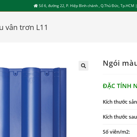
Số 6, đường 22, P. Hiệp Bình chánh , Q.Thủ Đức, Tp.HCM 
u vân trơn L11
Ngói màu
ĐẶC TÍNH 
Kích thước sả
Kích thước sau 
Số viên/m2: