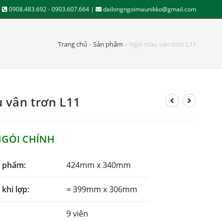
|
0908.483.692 - 0903.607.664 |
dailongngoimaunikko@gmail.com
Trang chủ
»
Sản phẩm
»
Ngói màu vân trơn L11
 vân trơn L11
NGÓI CHÍNH
n phẩm:
424mm x 340mm
khi lợp:
≈ 399mm x 306mm
9 viên